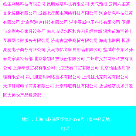
临尘网络科技有限公司
昆明臧培科技有限公司
天气预报
云南六尘茶
文化传播有限公司
成都七星瓢虫网络科技有限公司
淘金信息科技江苏
有限公司
北京彩鸿达科技有限公司
湖南亚威电子科技有限公司
偃师
市金彩办公家具设备厂
南京市溧水区和兴刀具经营部
深圳前海宝裕丰
互联网金融服务有限公司
济南古堂香商贸有限公司
海南电影网
长沙
夏丽电子商务有限公司
义乌市亿尚家居用品有限公司
盐城市亭湖区孙
春亮家禽经营部
北京豪钥科技股份有限公司
广州市义加网络科技有限
公司
上海奉波贸易有限公司
北京致宥商贸有限公司
北京颐廷酒店管
理有限公司
四川旭宏玥网络技术有限公司
上海丝凡克商贸有限公司
天津轩耀电子商务有限公司
北京静聪科技有限公司
盐城经济技术开发
区大路农产品经营部
地址：上海市杨浦区怀德路399号（集中登记地）
电话：-