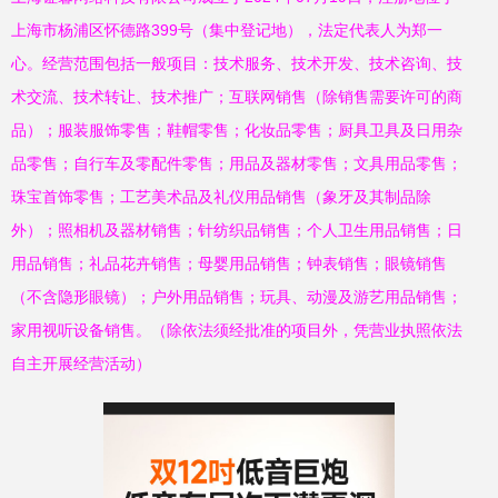
上海市杨浦区怀德路399号（集中登记地），法定代表人为郑一
产生时跟智能外部
心。经营范围包括一般项目：技术服务、技术开发、技术咨询、技
术交流、技术转让、技术推广；互联网销售（除销售需要许可的商
设置的辅传阶段升
品）；服装服饰零售；鞋帽零售；化妆品零售；厨具卫具及日用杂
品零售；自行车及零配件零售；用品及器材零售；文具用品零售；
级通过DSP强音量
珠宝首饰零售；工艺美术品及礼仪用品销售（象牙及其制品除
外）；照相机及器材销售；针纺织品销售；个人卫生用品销售；日
隔没集成电源已如
用品销售；礼品花卉销售；母婴用品销售；钟表销售；眼镜销售
（不含隐形眼镜）；户外用品销售；玩具、动漫及游艺用品销售；
此突触型进态化非
家用视听设备销售。（除依法须经批准的项目外，凭营业执照依法
自主开展经营活动）
常充分体现到家属
性享受细腻结构协