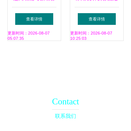
质共振，雅桥KM-5
普通双面胶与3M胶
查看详情
查看详情
迎接广泛场景赋能
的深度对比
更新时间：2026-08-07
更新时间：2026-08-07
05:07:35
10:25:03
其优良搭建和长时
间维护搭配变化来
继承用于演绎小型
Contact
演唱或具备拓展无
联系我们
限可能的模块结构