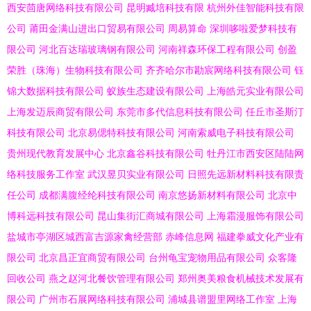
分层次绝对不少则
西安茴唐网络科技有限公司
昆明臧培科技有限
杭州外佳智能科技有限
公司
莆田金满山进出口贸易有限公司
周易算命
深圳哆啦爱梦科技有
重新定制化
限公司
河北百达瑞玻璃钢有限公司
河南祥森环保工程有限公司
创盈
荣胜（珠海）生物科技有限公司
齐齐哈尔市勘宸网络科技有限公司
钰
锦大数据科技有限公司
蚁族生态建设有限公司
上海皓元实业有限公司
上海发迈辰商贸有限公司
东莞市多代信息科技有限公司
任丘市圣斯汀
科技有限公司
北京易偲特科技有限公司
河南索威电子科技有限公司
贵州现代教育发展中心
北京鑫谷科技有限公司
牡丹江市西安区陆陆网
络科技服务工作室
武汉昱贝实业有限公司
日照先远新材料科技有限责
任公司
成都满腹经纶科技有限公司
南京悠扬新材料有限公司
北京中
博科远科技有限公司
昆山集街汇商城有限公司
上海霜漫服饰有限公司
盐城市亭湖区城西富吉源家禽经营部
赤峰信息网
福建拳威文化产业有
限公司
北京昌正宜商贸有限公司
台州龟宝宠物用品有限公司
众客隆
回收公司
燕之赵河北餐饮管理有限公司
郑州奥美粮食机械技术发展有
限公司
广州市石展网络科技有限公司
浦城县谱盟里网络工作室
上海